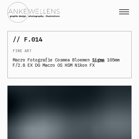
Projecten
// F.014
Expo
FINE ART
Over mij
Macro Fotografie Cosmea Bloemen
Sigma
105mm
F/2.8 EX DG Macro OS HSM Nikon FX
Contact
Collab
Instagram Fotografie
Instagram Illustraties
Sidebury
NL
EN
|