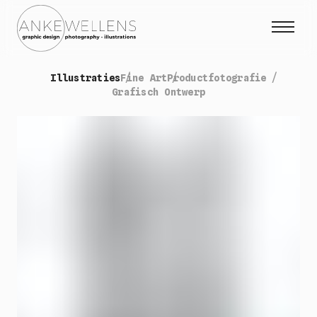
Illustraties
Fine Art
Productfotografie
Projecten
Grafisch Ontwerp
Expo
Over mij
Contact
Collab
Instagram Fotografie
Instagram Illustraties
Sidebury
NL
EN
|